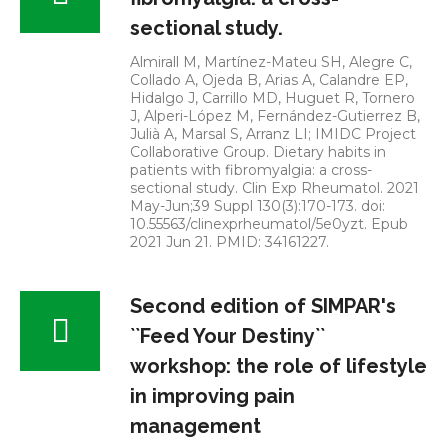
sectional study.
Almirall M, Martínez-Mateu SH, Alegre C,
Collado A, Ojeda B, Arias A, Calandre EP,
Hidalgo J, Carrillo MD, Huguet R, Tornero
J, Alperi-López M, Fernández-Gutierrez B,
Julià A, Marsal S, Arranz LI; IMIDC Project
Collaborative Group. Dietary habits in
patients with fibromyalgia: a cross-
sectional study. Clin Exp Rheumatol. 2021
May-Jun;39 Suppl 130(3):170-173. doi:
10.55563/clinexprheumatol/5e0yzt. Epub
2021 Jun 21. PMID: 34161227.
Second edition of SIMPAR's
``Feed Your Destiny``
workshop: the role of lifestyle
in improving pain
management