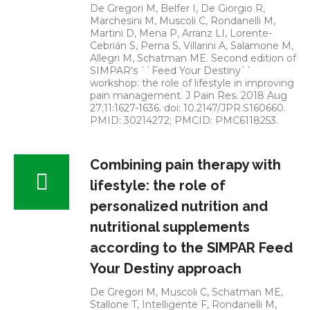
De Gregori M, Belfer I, De Giorgio R,
Marchesini M, Muscoli C, Rondanelli M,
Martini D, Mena P, Arranz LI, Lorente-
Cebrián S, Perna S, Villarini A, Salamone M,
Allegri M, Schatman ME. Second edition of
SIMPAR's ``Feed Your Destiny``
workshop: the role of lifestyle in improving
pain management. J Pain Res. 2018 Aug
27;11:1627-1636. doi: 10.2147/JPR.S160660.
PMID: 30214272; PMCID: PMC6118253.
Combining pain therapy with
lifestyle: the role of
personalized nutrition and
nutritional supplements
according to the SIMPAR Feed
Your Destiny approach
De Gregori M, Muscoli C, Schatman ME,
Stallone T, Intelligente F, Rondanelli M,