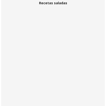
Recetas saladas
Consejos y recomendaciones
DIETA ANTIINFLAMATORIA
Cada vez se habla más de dieta
antiinflamatoria como una herramienta para el