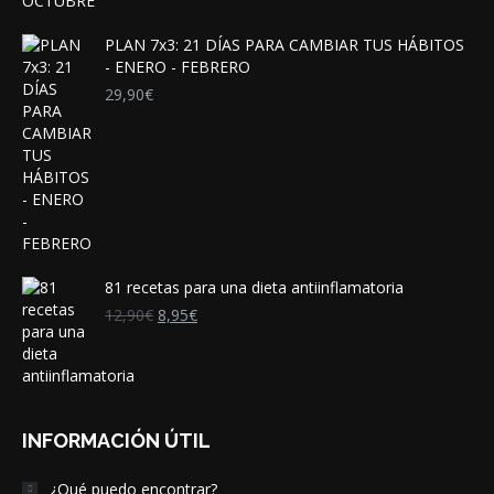
PLAN 7x3: 21 DÍAS PARA CAMBIAR TUS HÁBITOS
- ENERO - FEBRERO
29,90
€
81 recetas para una dieta antiinflamatoria
El
El
12,90
€
8,95
€
precio
precio
original
actual
era:
es:
12,90€.
8,95€.
INFORMACIÓN ÚTIL
¿Qué puedo encontrar?