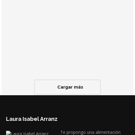
CALDO DE HUESOS
Los caldos de huesos están de moda y es que
son muy saludables, así que recuperemos…
leer más
Cargar más
Laura Isabel Arranz
Te propongo una alimentación