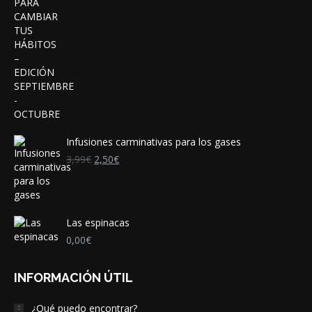
Infusiones carminativas para los gases
El
El
3,99
€
2,50
€
precio
precio
original
actual
era:
es:
3,99€.
2,50€.
Las espinacas
0,00
€
INFORMACIÓN ÚTIL
¿Qué puedo encontrar?