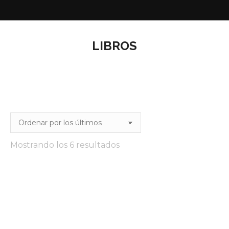
LIBROS
Ordenado
Mostrando los 6 resultados
por
los
últimos