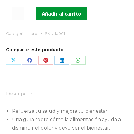
La
Añadir al carrito
dieta
para
Categoría:
Libros
SKU:
la001
el
dolor
Comparte este producto
cantidad
Compartir
Compartir
Compartir
Compartir
Compartir
con
con
con
con
con
X
Facebook
Pinterest
LinkedIn
WhatsApp
Descripción
Refuerza tu salud y mejora tu bienestar.
Una guía sobre cómo la alimentación ayuda a
disminuir el dolor y devolver el bienestar.