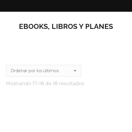
EBOOKS, LIBROS Y PLANES
Ordenado
Mostrando 17–18 de 18 resultados
por
los
últimos