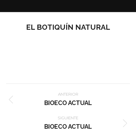
EL BOTIQUÍN NATURAL
Navegación
ANTERIOR
entre
BIOECO ACTUAL
Proyecto
anterior
proyectos
SIGUIENTE
BIOECO ACTUAL
Proyecto
siguiente