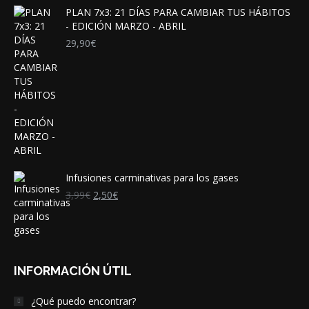
PLAN 7x3: 21 DÍAS PARA CAMBIAR TUS HÁBITOS
- EDICIÓN MARZO - ABRIL
29,90
€
Infusiones carminativas para los gases
El
El
3,99
€
2,50
€
precio
precio
original
actual
era:
es:
3,99€.
2,50€.
INFORMACIÓN ÚTIL
¿Qué puedo encontrar?