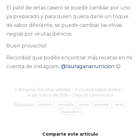
El paté de setas casero se puede cambiar por uno
ya preparado y para quien quiera darle un toque
de sabor diferente, se puede cambiar las olivas
negras por virutas ibéricos.
Buen provecho!
Recordad que podéis encontrar más recetas en mi
cuenta de Instagram:
@lauragananutricion
😉
Categoría:
Recetas saladas
Por
Laura Isabel Arranz
14 de marzo de 2019
Deja un comentario
Etiquetas:
calabacín
montadito
receta
saludable
setas
vegetariano
Comparte este artículo