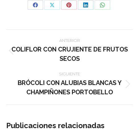
Compartir
Compartir
Compartir
Compartir
Compartir
con
con
con
con
con
Facebook
X
Pinterest
LinkedIn
WhatsApp
Navegación
ANTERIOR
entre
COLIFLOR CON CRUJIENTE DE FRUTOS
Publicación
SECOS
anterior:
publicaciones
SIGUIENTE
BRÓCOLI CON ALUBIAS BLANCAS Y
Publicación
CHAMPIÑONES PORTOBELLO
siguiente:
Publicaciones relacionadas