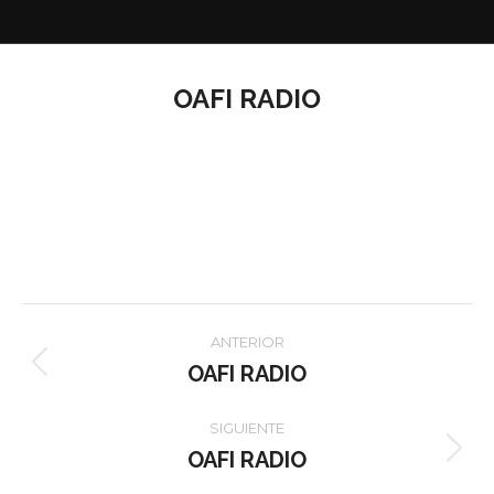
OAFI RADIO
Navegación
ANTERIOR
entre
OAFI RADIO
Proyecto
anterior
proyectos
SIGUIENTE
OAFI RADIO
Proyecto
siguiente