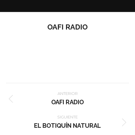
OAFI RADIO
Navegación
ANTERIOR
entre
OAFI RADIO
Proyecto
anterior
proyectos
SIGUIENTE
EL BOTIQUÍN NATURAL
Proyecto
siguiente