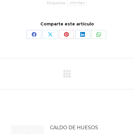
Etiquetas:
albóndiga
Comparte este artículo
Compartir
Compartir
Compartir
Compartir
Compartir
con
con
con
con
con
Facebook
X
Pinterest
LinkedIn
WhatsApp
Publicación
siguiente:
CALDO DE HUESOS