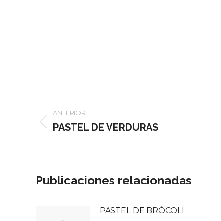
Navegación
ANTERIOR
entre
PASTEL DE VERDURAS
Publicación
anterior:
publicaciones
Publicaciones relacionadas
PASTEL DE BRÓCOLI