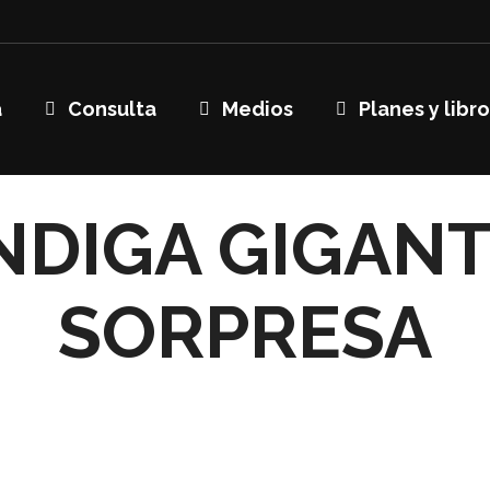
a
Consulta
Medios
Planes y libr
NDIGA GIGANT
SORPRESA