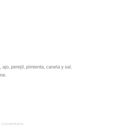
jo, perejil, pimienta, canela y sal.
rne.
n comentario